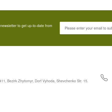
 newsletter to get up-to-date from
411, Bezirk Zhytomyr, Dorf Vyhoda, Shevchenko Str. 15.