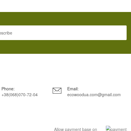
SUBSCRIBE
Phone:
Email:
+38(068)070-72-04
ecowoodua.com@gmail.com
Allow payment base on