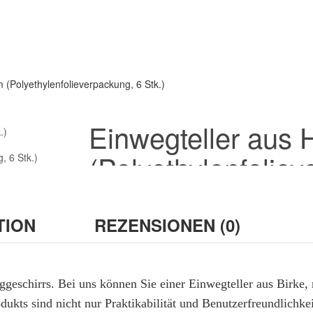
 (Polyethylenfolieverpackung, 6 Stk.)
Einwegteller aus 
(Polyethylenfoliev
36.00грн
TION
REZENSIONEN (0)
Marke:
EcowoodUA
Produktcode:
2
Availability:
Auf Lager
weggeschirrs. Bei uns können Sie einer Einwegteller aus Birk
Durchmesser:
230 mm
odukts sind nicht nur Praktikabilität und Benutzerfreundlichk
Beschaffung:
Optisch, Einzelhandel.