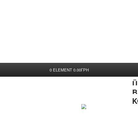
0
ELEMENT
0.00ГРН
Ü
B
K