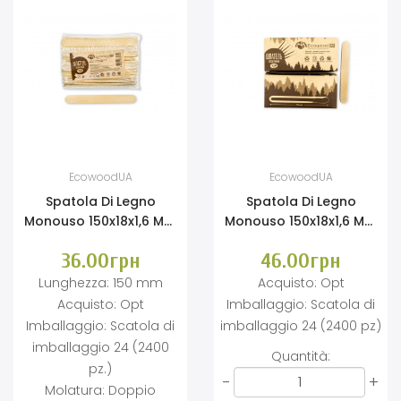
EcowoodUA
EcowoodUA
Spatola Di Legno
Spatola Di Legno
Monouso 150x18x1,6 Mm
Monouso 150x18x1,6 Mm
(non Sterile)
(non Sterile)
36.00грн
46.00грн
(confezione Film
(imballaggio In Cartone
Poliolefinico 100 Pz.)
100 Pz.)
Lunghezza:
150 mm
Acquisto:
Opt
Acquisto:
Opt
Imballaggio:
Scatola di
Imballaggio:
Scatola di
imballaggio 24 (2400 pz)
imballaggio 24 (2400
Quantità:
pz.)
-
+
Molatura:
Doppio