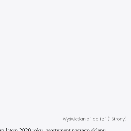
Wyświetlanie 1 do 1 z 1 (1 Strony)
ro latem 2020 roku, asortyment naszego sklepu