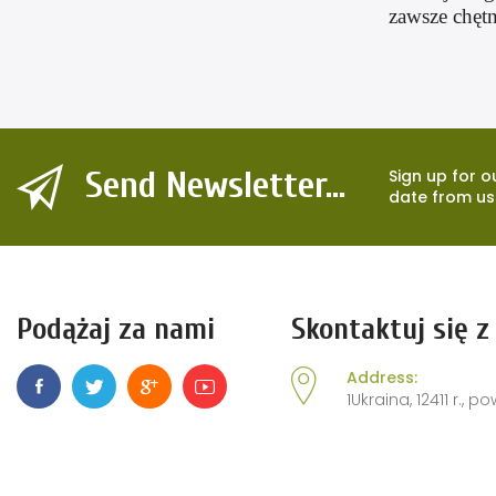
zawsze chęt
Send Newsletter...
Sign up for o
date from us
Podążaj za nami
Skontaktuj się z
Address:
1Ukraina, 12411 r., 