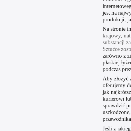
internetoweg
jest na naj
produkcji, j
Na stronie i
krajowy, nat
substancji z
Sztućce zost
zarówno z z
płaskiej łyże
podczas pre
Aby złożyć z
oferujemy d
jak najkrót
kurierowi l
sprawdzić pr
uszkodzone, 
przewoźnika
Jeśli z jaki