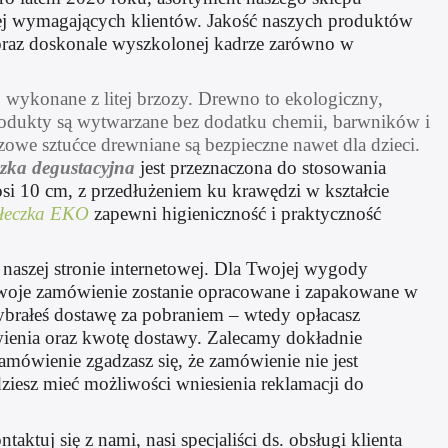
ziej wymagających klientów. Jakość naszych produktów
oraz doskonale wyszkolonej kadrze zarówno w
,
wykonane z litej brzozy. Drewno to ekologiczny,
produkty są wytwarzane bez dodatku chemii, barwników i
owe sztućce drewniane są bezpieczne nawet dla dzieci.
zka degustacyjna
jest przeznaczona do stosowania
i 10 cm, z przedłużeniem ku krawędzi w kształcie
łeczka EKO
zapewni higieniczność i praktyczność
naszej stronie internetowej. Dla Twojej wygody
twoje zamówienie zostanie opracowane i zapakowane w
ybrałeś dostawę za pobraniem – wtedy opłacasz
ienia oraz kwotę dostawy. Zalecamy dokładnie
amówienie zgadzasz się, że zamówienie nie jest
ziesz mieć możliwości wniesienia reklamacji do
aktuj się z nami, nasi specjaliści ds. obsługi klienta