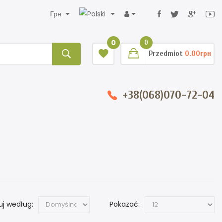
Грн
0
0
Przedmiot
0.00грн
+38(068)070-72-04
uj według:
Pokazać: