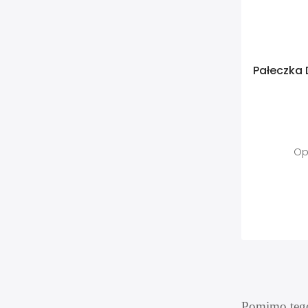
Pałeczka 
Op
Pomimo tego