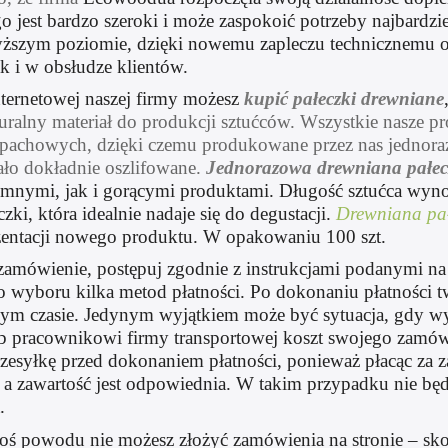
o jest bardzo szeroki i może zaspokoić potrzeby najbard
wyższym poziomie, dzięki nowemu zapleczu technicznemu 
ak i w obsłudze klientów.
nternetowej naszej firmy możesz
kupić pałeczki drewniane
uralny materiał do produkcji sztućców. Wszystkie nasze 
apachowych, dzięki czemu produkowane przez nas jednoraz
ało dokładnie oszlifowane.
Jednorazowa drewniana pałec
imnymi, jak i gorącymi produktami. Długość sztućca wynos
czki, która idealnie nadaje się do degustacji.
Drewniana pa
zentacji nowego produktu. W opakowaniu 100 szt.
amówienie, postępuj zgodnie z instrukcjami podanymi na 
o wyboru kilka metod płatności. Po dokonaniu płatności 
szym czasie. Jedynym wyjątkiem może być sytuacja, gdy w
ub pracownikowi firmy transportowej koszt swojego zamów
zesyłkę przed dokonaniem płatności, ponieważ płacąc za z
a zawartość jest odpowiednia. W takim przypadku nie będ
.
egoś powodu nie możesz złożyć zamówienia na stronie – skont