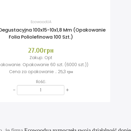
EcowoodUA
Degustacyjna 100x15-10x1,8 Mm (Opakowanie
Folia Poliolefinowa 100 Szt.)
27.00грн
Zakup:
Opt
akowanie:
Opakowanie 60 szt. (6000 szt.))
Cena za opakowanie .:
25,3 грн
Ilość:
-
+
, że firma
Ecowoodua rozpoczęła swoją działalność dopie