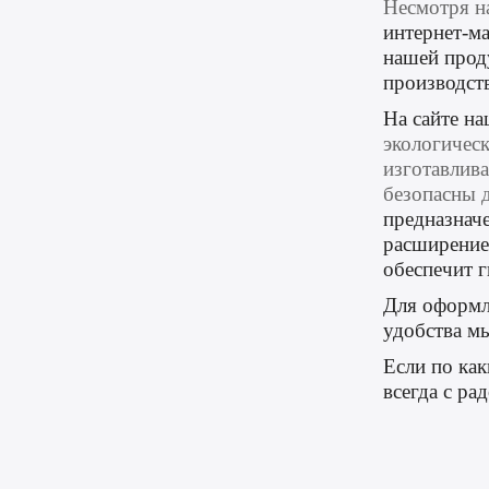
Несмотря н
интернет-м
нашей прод
производств
На сайте н
экологичес
изготавлива
безопасны 
предназначе
расширение
обеспечит
г
Для оформл
удобства м
Если по как
всегда с р