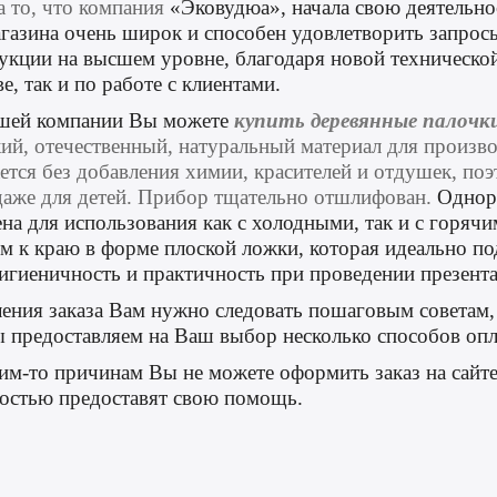
а то, что компания
«Эковудюа», начала свою деятельно
агазина очень широк и способен удовлетворить запрос
укции на высшем уровне, благодаря новой технической
е, так и по работе с клиентами.
ашей компании Вы можете
купить деревянные палочк
кий, отечественный, натуральный материал для произв
ется без добавления химии, красителей и отдушек, п
даже для детей. Прибор тщательно отшлифован.
Однор
на для использования как с холодными, так и с горяч
м к краю в форме плоской ложки
, которая
идеально по
игиеничность и
практичность
при
проведении презента
ения заказа Вам нужно следовать пошаговым советам,
ы предоставляем на Ваш выбор несколько способов оп
им-то причинам Вы не можете оформить заказ на сайте
адостью предоставят свою помощь.