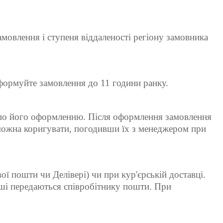
амовлення і ступеня віддаленості регіону замовника
 сформуйте замовлення до 11 години ранку.
ті по його оформленню. Після оформлення замовлення
 можна коригувати, погодивши їх з менеджером при
ї пошти чи Делівері) чи при кур'єрській доставці.
ші передаються співробітнику пошти. При