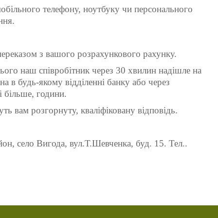
 мобільного телефону, ноутбуку чи персонального
ння.
 переказом з вашого розрахункового рахунку.
цього наш співробітник через 30 хвилин надішле на
на в будь-якому відділенні банку або через
і більше, години.
ть вам розгорнуту, кваліфіковану відповідь.
н, село Вигода, вул.Т.Шевченка, буд. 15. Тел..