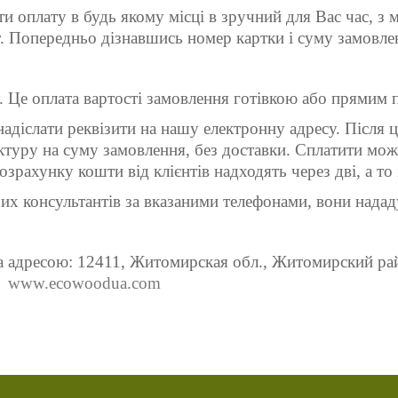
ти оплату в будь якому місці в зручний для Вас час, з
т. Попередньо дізнавшись номер картки і суму замовле
. Це оплата вартості замовлення готівкою або прямим
адіслати реквізити на нашу електронну адресу. Після 
актуру на суму замовлення, без доставки. Сплатити мож
озрахунку кошти від клієнтів надходять через дві, а то 
х консультантів за вказаними телефонами, вони нададу
за адресою: 12411, Житомирская обл., Житомирский райо
,
www.ecowoodua.com