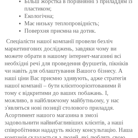
Більш жорстка в порівнянні з приладдям із
пластиком;
Екологічна;
Має низьку теплопровідність;
Поверхня приємна на дотик.
Спеціалісти нашої компанії провели безліч
маркетингових досліджень, завдяки чому ви
можете обрати в нашому інтернет-магазині всі
необхідні речі для проведення фуршетів, пікніків
чи навіть для облаштування Вашого бізнесу. А
наші ціни Вас приємно здивують, адже стратегія
нашої компанії – бути клієнтоорієнтованими й
тому є відкритими до ваших побажань. І,
можливо, в найближчому майбутньому, у нас
з'являться
нові позиції столового приладдя.
Асортимент нашого магазина в змозі
задовольнити найвибагливіших клієнтів, а наші
співробітники нададуть якісну консультацію. Наша
компанія складається з людей, які люблять свою