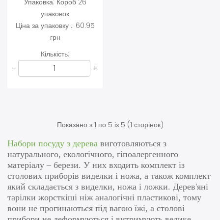
Упаковка:
Короб 26
упаковок
Ціна за упаковку .:
60.95
грн
Кількість:
-
+
Показано з 1 по 5 із 5 (1 сторінок)
Набори посуду з дерева
виготовляються з
натурального, екологічного, гіпоалергенного
матеріалу – берези. У них входить комплект із
столових приборів виделки і ножа, а також комплект
який складається з виделки, ножа і ложки. Дерев'яні
тарілки жорсткіші ніж аналогічні пластикові, тому
вони не прогинаються під вагою їжі, а столові
прибори не деформуються і витримують велике