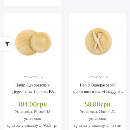
EcowoodUA
EcowoodUA
Набір Одноразових
Набір Одноразового
Дерев'яних Тарілок: 10
Дерев'яного Еко-Посуду На
Тарілок 230 Мм, 10 Тарілок
10 Персон
104.00грн
58.00грн
180мм
Упаковка:
Короб 12
Упаковка:
Ящик 20
упаковок
упаковок
Ціна за упаковку .:
193.2 грн
Ціна за упаковку .:
115 грн