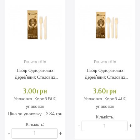
EcowoodUA
EcowoodUA
Набір Одноразових
Набір Одноразових
Дерев'яних Столових
Дерев'яних Столових
Приладів (2 Предмета -
Приладів (3 Предмети -
3.00грн
3.60грн
Вилка, Ніж)
Виделка, Ложка, Ніж)
Упаковка:
Короб 500
Упаковка:
Короб 400
упаковок
упаковок
Ціна за упаковку .:
3.34 грн
Кількість:
Кількість:
-
+
-
+