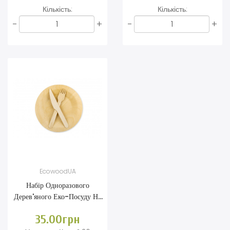
Кількість:
Кількість:
-
+
-
+
EcowoodUA
Набір Одноразового
Дерев'яного Еко-Посуду На
6 Персон
35.00грн